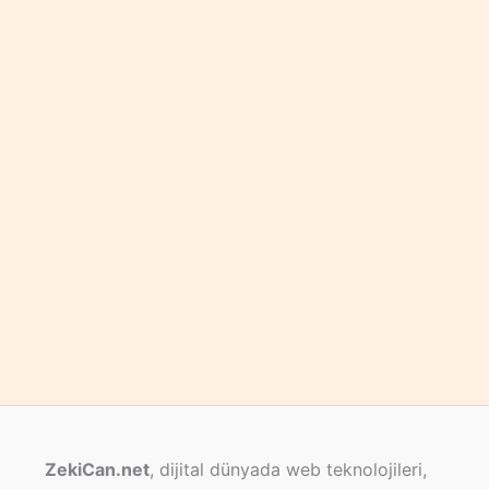
ZekiCan.net
, dijital dünyada web teknolojileri,