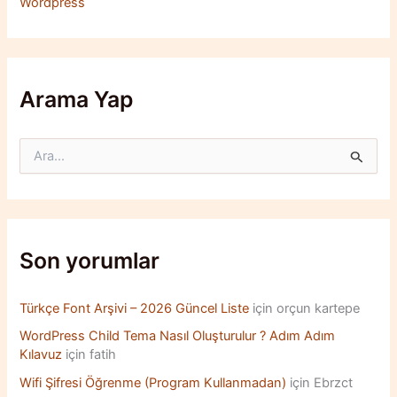
Wordpress
Arama Yap
S
e
a
r
c
h
f
Son yorumlar
o
r
:
Türkçe Font Arşivi – 2026 Güncel Liste
için
orçun kartepe
WordPress Child Tema Nasıl Oluşturulur ? Adım Adım
Kılavuz
için
fatih
Wifi Şifresi Öğrenme (Program Kullanmadan)
için
Ebrzct