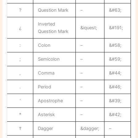
?
Question Mark
–
&#63;
Inverted
¿
&iquest;
&#191;
Question Mark
:
Colon
–
&#58;
;
Semicolon
–
&#59;
,
Comma
–
&#44;
.
Period
–
&#46;
‘
Apostrophe
–
&#39;
*
Asterisk
–
&#42;
†
Dagger
&dagger;
–