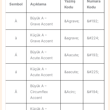
Yazılış
Numara
Sembol
Açıklama
Kodu
Kodu
Büyük A –
À
&Agrave;
&#192;
Grave Accent
Küçük A –
à
&agrave;
&#224;
Grave Accent
Büyük A –
Á
&Aacute;
&#193;
Acute Accent
Küçük A –
á
&aacute;
&#225;
Acute Accent
Büyük A –
Â
Circumflex
&Acirc;
&#194;
Accent
Küçük A –