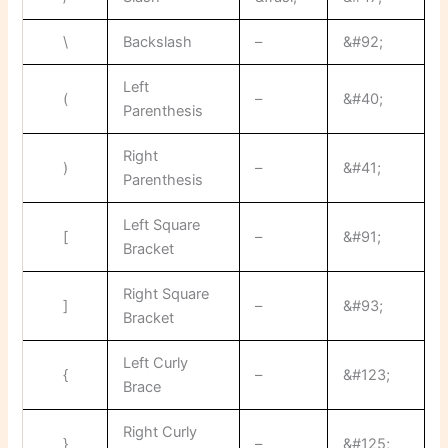
\
Backslash
–
&#92;
Left
(
–
&#40;
Parenthesis
Right
)
–
&#41;
Parenthesis
Left Square
[
–
&#91;
Bracket
Right Square
]
–
&#93;
Bracket
Left Curly
{
–
&#123;
Brace
Right Curly
}
–
&#125;