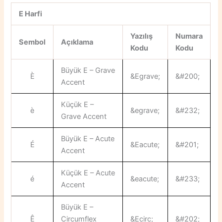
E Harfi
Yazılış
Numara
Sembol
Açıklama
Kodu
Kodu
Büyük E – Grave
È
&Egrave;
&#200;
Accent
Küçük E –
è
&egrave;
&#232;
Grave Accent
Büyük E – Acute
É
&Eacute;
&#201;
Accent
Küçük E – Acute
é
&eacute;
&#233;
Accent
Büyük E –
Ê
Circumflex
&Ecirc;
&#202;