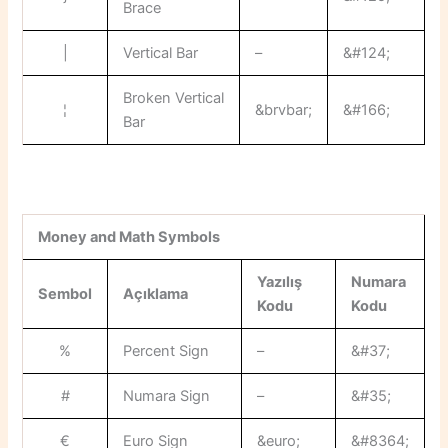
Brace
|
Vertical Bar
–
&#124;
Broken Vertical
¦
&brvbar;
&#166;
Bar
Money and Math Symbols
Yazılış
Numara
Sembol
Açıklama
Kodu
Kodu
%
Percent Sign
–
&#37;
#
Numara Sign
–
&#35;
€
Euro Sign
&euro;
&#8364;