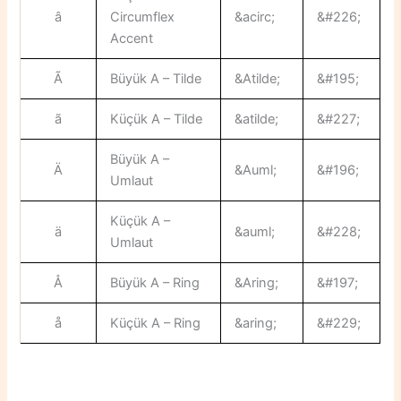
â
Circumflex
&acirc;
&#226;
Accent
Ã
Büyük A – Tilde
&Atilde;
&#195;
ã
Küçük A – Tilde
&atilde;
&#227;
Büyük A –
Ä
&Auml;
&#196;
Umlaut
Küçük A –
ä
&auml;
&#228;
Umlaut
Å
Büyük A – Ring
&Aring;
&#197;
å
Küçük A – Ring
&aring;
&#229;