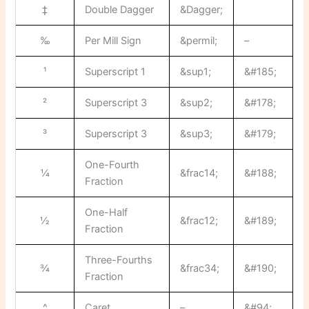
‡
Double Dagger
&Dagger;
‰
Per Mill Sign
&permil;
–
¹
Superscript 1
&sup1;
&#185;
²
Superscript 3
&sup2;
&#178;
³
Superscript 3
&sup3;
&#179;
One-Fourth
¼
&frac14;
&#188;
Fraction
One-Half
½
&frac12;
&#189;
Fraction
Three-Fourths
¾
&frac34;
&#190;
Fraction
^
Caret
–
&#94;