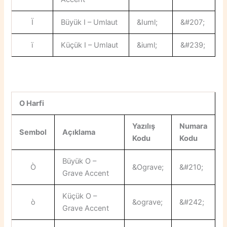
Ï
Büyük I – Umlaut
&Iuml;
&#207;
ï
Küçük I – Umlaut
&iuml;
&#239;
O Harfi
Yazılış
Numara
Sembol
Açıklama
Kodu
Kodu
Büyük O –
Ò
&Ograve;
&#210;
Grave Accent
Küçük O –
ò
&ograve;
&#242;
Grave Accent