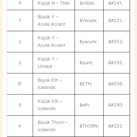
ñ
Küçük N – Tilde
&ntilde;
&#241;
Büyük Y –
Ý
&Yacute;
&#221;
Acute Accent
Küçük Y –
ý
&yacute;
&#253;
Acute Accent
Küçük Y –
ÿ
&yuml;
&#255;
Umlaut
Büyük Eth –
Ð
&ETH;
&#208;
Icelandic
Küçük Eth –
ð
&eth;
&#240;
Icelandic
Büyük Thorn –
Þ
&THORN;
&#222;
Icelandic