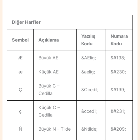
Diğer Harfler
Yazılış
Numara
Sembol
Açıklama
Kodu
Kodu
Æ
Büyük AE
&AElig;
&#198;
æ
Küçük AE
&aelig;
&#230;
Büyük C –
Ç
&Ccedil;
&#199;
Cedilla
Küçük C –
ç
&ccedil;
&#231;
Cedilla
Ñ
Büyük N – Tilde
&Ntilde;
&#209;