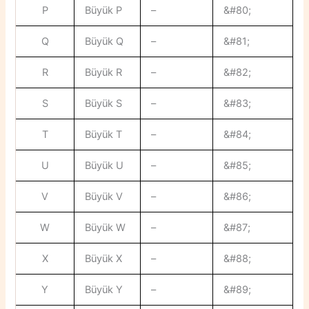
P
Büyük P
–
&#80;
Q
Büyük Q
–
&#81;
R
Büyük R
–
&#82;
S
Büyük S
–
&#83;
T
Büyük T
–
&#84;
U
Büyük U
–
&#85;
V
Büyük V
–
&#86;
W
Büyük W
–
&#87;
X
Büyük X
–
&#88;
Y
Büyük Y
–
&#89;