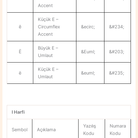
Accent
Küçük E –
ê
Circumflex
&ecirc;
&#234;
Accent
Büyük E –
Ë
&Euml;
&#203;
Umlaut
Küçük E –
ë
&euml;
&#235;
Umlaut
I Harfi
Yazılış
Numara
Sembol
Açıklama
Kodu
Kodu