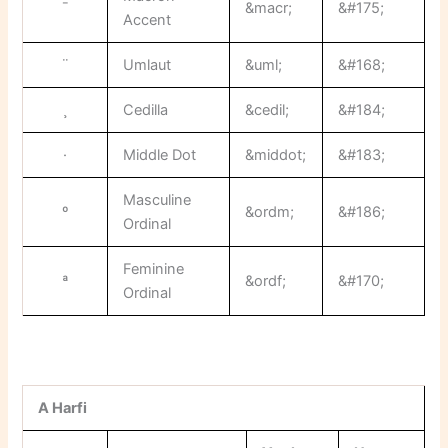
¯
&macr;
&#175;
Accent
¨
Umlaut
&uml;
&#168;
¸
Cedilla
&cedil;
&#184;
·
Middle Dot
&middot;
&#183;
Masculine
º
&ordm;
&#186;
Ordinal
Feminine
ª
&ordf;
&#170;
Ordinal
A Harfi