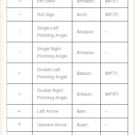
—
Em Dash
&mdash;
&#151;
¬
Not Sign
&not;
&#172;
Single Left
‹
&lsaquo;
–
Pointing Angle
Single Right
›
&rsaquo;
–
Pointing Angle
Double Left
«
&laquo;
&#171;
Pointing Angle
Double Right
»
&raquo;
&#187;
Pointing Angle
←
Left Arrow
&larr;
–
↑
Upward Arrow
&uarr;
–