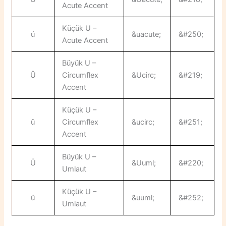
Acute Accent
Küçük U –
ú
&uacute;
&#250;
Acute Accent
Büyük U –
Û
Circumflex
&Ucirc;
&#219;
Accent
Küçük U –
û
Circumflex
&ucirc;
&#251;
Accent
Büyük U –
Ü
&Uuml;
&#220;
Umlaut
Küçük U –
ü
&uuml;
&#252;
Umlaut