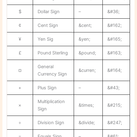
$
Dollar Sign
–
&#36;
¢
Cent Sign
&cent;
&#162;
¥
Yen Sig
&yen;
&#165;
£
Pound Sterling
&pound;
&#163;
General
¤
&curren;
&#164;
Currency Sign
+
Plus Sign
–
&#43;
Multiplication
×
&times;
&#215;
Sign
÷
Division Sign
&divide;
&#247;
=
Equals Sign
–
&#61;