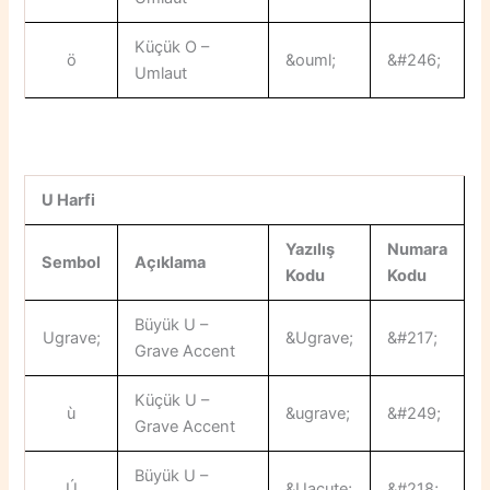
Küçük O –
ö
&ouml;
&#246;
Umlaut
U Harfi
Yazılış
Numara
Sembol
Açıklama
Kodu
Kodu
Büyük U –
Ugrave;
&Ugrave;
&#217;
Grave Accent
Küçük U –
ù
&ugrave;
&#249;
Grave Accent
Büyük U –
Ú
&Uacute;
&#218;