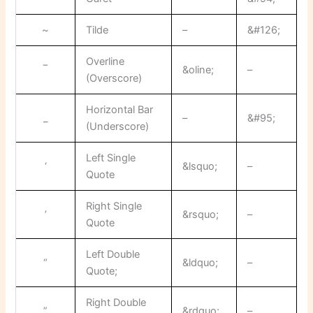
~
Tilde
–
&#126;
Overline
‾
&oline;
–
(Overscore)
Horizontal Bar
_
–
&#95;
(Underscore)
Left Single
‘
&lsquo;
–
Quote
Right Single
’
&rsquo;
–
Quote
Left Double
“
&ldquo;
–
Quote;
Right Double
”
&rdquo;
–