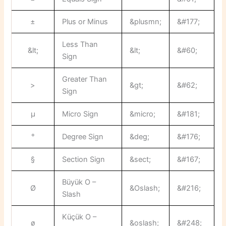
±
Plus or Minus
&plusmn;
&#177;
Less Than
&lt;
&lt;
&#60;
Sign
Greater Than
>
&gt;
&#62;
Sign
µ
Micro Sign
&micro;
&#181;
°
Degree Sign
&deg;
&#176;
§
Section Sign
&sect;
&#167;
Büyük O –
Ø
&Oslash;
&#216;
Slash
Küçük O –
ø
&oslash;
&#248;