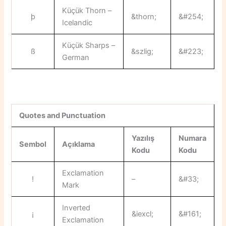
Küçük Thorn –
þ
&thorn;
&#254;
Icelandic
Küçük Sharps –
ß
&szlig;
&#223;
German
Quotes and Punctuation
Yazılış
Numara
Sembol
Açıklama
Kodu
Kodu
Exclamation
!
–
&#33;
Mark
Inverted
¡
&iexcl;
&#161;
Exclamation