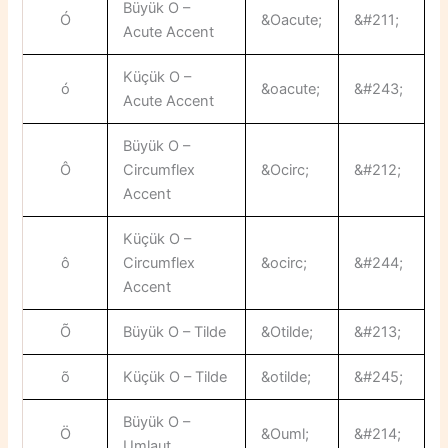
Büyük O –
Ó
&Oacute;
&#211;
Acute Accent
Küçük O –
ó
&oacute;
&#243;
Acute Accent
Büyük O –
Ô
Circumflex
&Ocirc;
&#212;
Accent
Küçük O –
ô
Circumflex
&ocirc;
&#244;
Accent
Õ
Büyük O – Tilde
&Otilde;
&#213;
õ
Küçük O – Tilde
&otilde;
&#245;
Büyük O –
Ö
&Ouml;
&#214;
Umlaut