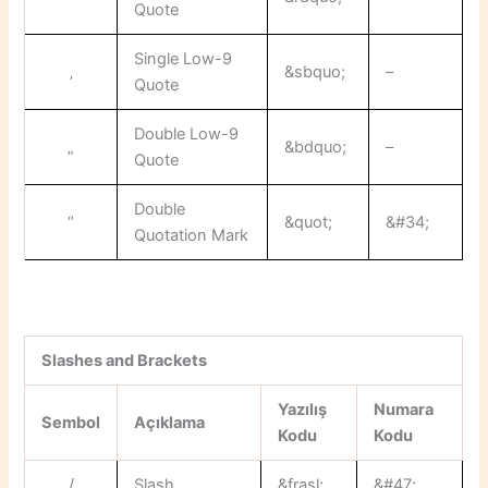
Quote
Single Low-9
‚
&sbquo;
–
Quote
Double Low-9
„
&bdquo;
–
Quote
Double
“
&quot;
&#34;
Quotation Mark
Slashes and Brackets
Yazılış
Numara
Sembol
Açıklama
Kodu
Kodu
/
Slash
&frasl;
&#47;