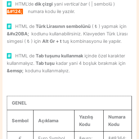
#
HTML’de
dik çizgi
yani
vertical bar
( | sembolü )
&#124;
numara kodu ile yazılır.
#
HTML de
Türk Lirasının sembolünü
( ₺ ) yapmak için
&#x20BA;
kodlunu kullanabilirsiniz. Klavyeden Türk Lirası
simgesi ( ₺ ) için
Alt Gr + t
tuş kombinasyonu ile yapılır.
#
HTML de
Tab tuşunu kullanmak
içinde özel karakter
kullanmalıyız.
Tab tuşu
kadar yani 4 boşluk bırakmak için
&emsp;
kodunu kullanmalıyız.
GENEL
Yazılış
Numara
Sembol
Açıklama
Kodu
Kodu
€
Euro Symbol
&euro;
&#8364;