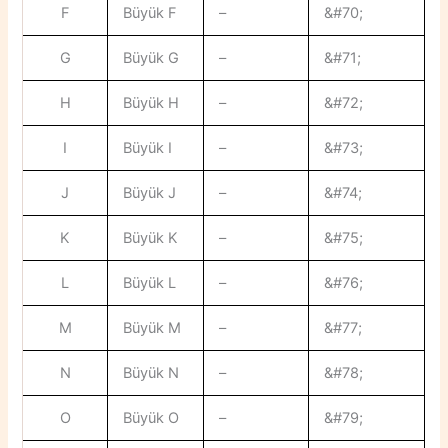
F
Büyük F
–
&#70;
G
Büyük G
–
&#71;
H
Büyük H
–
&#72;
I
Büyük I
–
&#73;
J
Büyük J
–
&#74;
K
Büyük K
–
&#75;
L
Büyük L
–
&#76;
M
Büyük M
–
&#77;
N
Büyük N
–
&#78;
O
Büyük O
–
&#79;