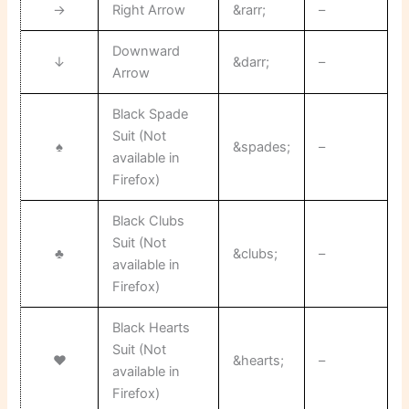
→
Right Arrow
&rarr;
–
Downward
↓
&darr;
–
Arrow
Black Spade
Suit (Not
♠
&spades;
–
available in
Firefox)
Black Clubs
Suit (Not
♣
&clubs;
–
available in
Firefox)
Black Hearts
Suit (Not
♥
&hearts;
–
available in
Firefox)