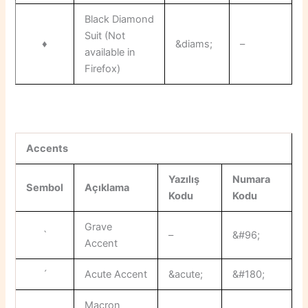
Black Diamond
Suit (Not
♦
&diams;
–
available in
Firefox)
Accents
Yazılış
Numara
Sembol
Açıklama
Kodu
Kodu
Grave
`
–
&#96;
Accent
´
Acute Accent
&acute;
&#180;
Macron