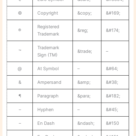
©
Copyright
&copy;
&#169;
Registered
®
&reg;
&#174;
Trademark
Trademark
™
&trade;
–
Sign (TM)
@
At Symbol
–
&#64;
&
Ampersand
&amp;
&#38;
¶
Paragraph
&para;
&#182;
–
Hyphen
–
&#45;
–
En Dash
&ndash;
&#150