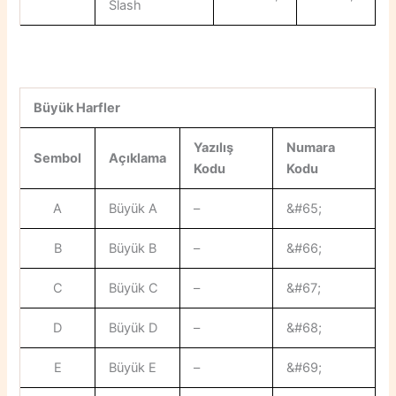
Slash
Büyük Harfler
Yazılış
Numara
Sembol
Açıklama
Kodu
Kodu
A
Büyük A
–
&#65;
B
Büyük B
–
&#66;
C
Büyük C
–
&#67;
D
Büyük D
–
&#68;
E
Büyük E
–
&#69;