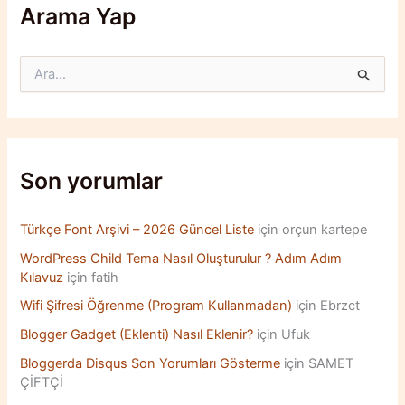
Arama Yap
S
e
a
r
c
h
f
Son yorumlar
o
r
:
Türkçe Font Arşivi – 2026 Güncel Liste
için
orçun kartepe
WordPress Child Tema Nasıl Oluşturulur ? Adım Adım
Kılavuz
için
fatih
Wifi Şifresi Öğrenme (Program Kullanmadan)
için
Ebrzct
Blogger Gadget (Eklenti) Nasıl Eklenir?
için
Ufuk
Bloggerda Disqus Son Yorumları Gösterme
için
SAMET
ÇİFTÇİ