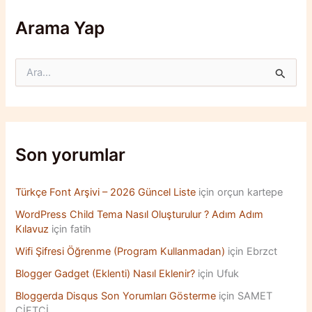
Arama Yap
S
e
a
r
c
h
f
Son yorumlar
o
r
:
Türkçe Font Arşivi – 2026 Güncel Liste
için
orçun kartepe
WordPress Child Tema Nasıl Oluşturulur ? Adım Adım
Kılavuz
için
fatih
Wifi Şifresi Öğrenme (Program Kullanmadan)
için
Ebrzct
Blogger Gadget (Eklenti) Nasıl Eklenir?
için
Ufuk
Bloggerda Disqus Son Yorumları Gösterme
için
SAMET
ÇİFTÇİ