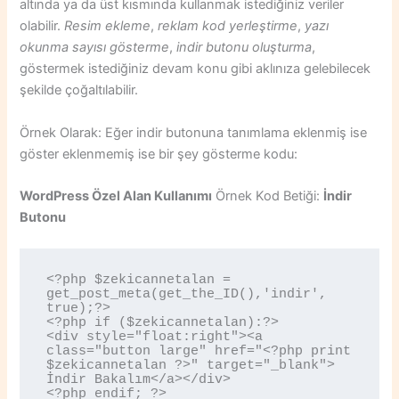
altında ya da üst kısmında kullanmak istediğiniz veriler
olabilir.
Resim ekleme
,
reklam kod yerleştirme
,
yazı
okunma sayısı gösterme
,
indir butonu oluşturma
,
göstermek istediğiniz devam konu gibi aklınıza gelebilecek
şekilde çoğaltılabilir.
Örnek Olarak: Eğer indir butonuna tanımlama eklenmiş ise
göster eklenmemiş ise bir şey gösterme kodu:
WordPress Özel Alan Kullanımı
Örnek Kod Betiği:
İndir
Butonu
<?php $zekicannetalan = 
get_post_meta(get_the_ID(),'indir', 
true);?>

<?php if ($zekicannetalan):?>

<div style="float:right"><a 
class="button large" href="<?php print 
$zekicannetalan ?>" target="_blank"> 
İndir Bakalım</a></div>
