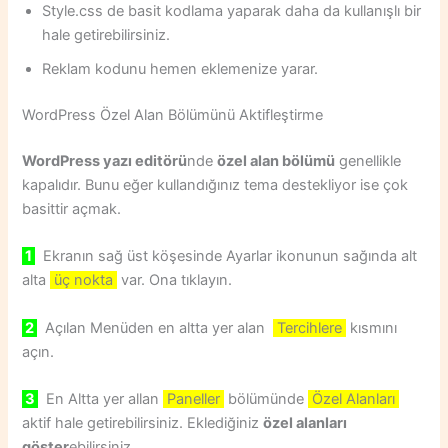
Style.css de basit kodlama yaparak daha da kullanışlı bir
hale getirebilirsiniz.
Reklam kodunu hemen eklemenize yarar.
WordPress Özel Alan Bölümünü Aktifleştirme
WordPress yazı editörü
nde
özel alan bölümü
genellikle
kapalıdır. Bunu eğer kullandığınız tema destekliyor ise çok
basittir açmak.
1
Ekranın sağ üst köşesinde Ayarlar ikonunun sağında alt
alta
üç nokta
var. Ona tıklayın.
2
Açılan Menüden en altta yer alan
Tercihlere
kısmını
açın.
3
En Altta yer allan
Paneller
bölümünde
Özel Alanları
aktif hale getirebilirsiniz. Eklediğiniz
özel alanları
göster
ebilirsiniz.