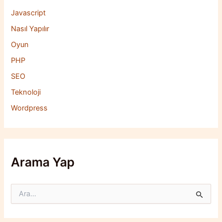
Javascript
Nasıl Yapılır
Oyun
PHP
SEO
Teknoloji
Wordpress
Arama Yap
S
e
a
r