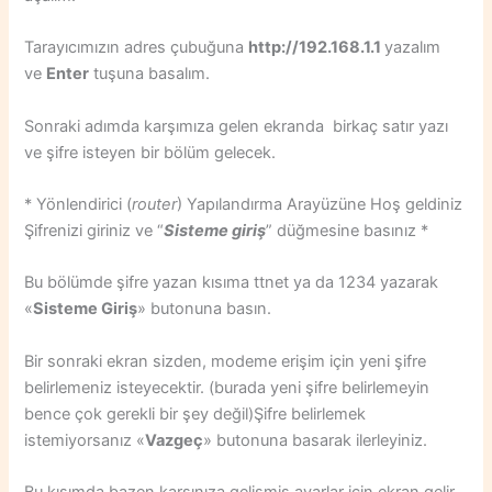
Tarayıcımızın adres çubuğuna
http://192.168.1.1
yazalım
ve
Enter
tuşuna basalım.
Sonraki adımda karşımıza gelen ekranda birkaç satır yazı
ve şifre isteyen bir bölüm gelecek.
* Yönlendirici (
router
) Yapılandırma Arayüzüne Hoş geldiniz
Şifrenizi giriniz ve “
Sisteme giriş
” düğmesine basınız *
Bu bölümde şifre yazan kısıma ttnet ya da 1234 yazarak
«
Sisteme Giriş
» butonuna basın.
Bir sonraki ekran sizden, modeme erişim için yeni şifre
belirlemeniz isteyecektir. (burada yeni şifre belirlemeyin
bence çok gerekli bir şey değil)Şifre belirlemek
istemiyorsanız «
Vazgeç
» butonuna basarak ilerleyiniz.
Bu kısımda bazen karşınıza gelişmiş ayarlar için ekran gelir.