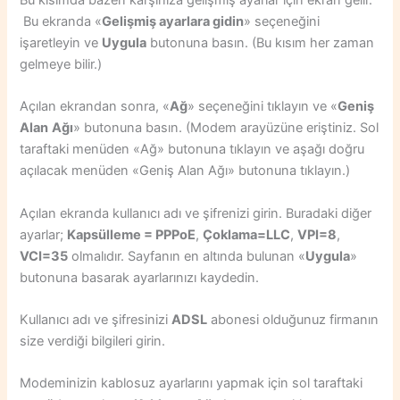
Bu ekranda «
Gelişmiş ayarlara gidin
» seçeneğini
işaretleyin ve
Uygula
butonuna basın. (Bu kısım her zaman
gelmeye bilir.)
Açılan ekrandan sonra, «
Ağ
» seçeneğini tıklayın ve «
Geniş
Alan
Ağı
» butonuna basın. (Modem arayüzüne eriştiniz. Sol
taraftaki menüden «Ağ» butonuna tıklayın ve aşağı doğru
açılacak menüden «Geniş Alan Ağı» butonuna tıklayın.)
Açılan ekranda kullanıcı adı ve şifrenizi girin. Buradaki diğer
ayarlar;
Kapsülleme = PPPoE
,
Çoklama=LLC
,
VPI=8
,
VCI=35
olmalıdır. Sayfanın en altında bulunan «
Uygula
»
butonuna basarak ayarlarınızı kaydedin.
Kullanıcı adı ve şifresinizi
ADSL
abonesi olduğunuz firmanın
size verdiği bilgileri girin.
Modeminizin kablosuz ayarlarını yapmak için sol taraftaki