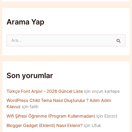
Arama Yap
S
e
a
r
c
h
f
Son yorumlar
o
r
:
Türkçe Font Arşivi – 2026 Güncel Liste
için
orçun kartepe
WordPress Child Tema Nasıl Oluşturulur ? Adım Adım
Kılavuz
için
fatih
Wifi Şifresi Öğrenme (Program Kullanmadan)
için
Ebrzct
Blogger Gadget (Eklenti) Nasıl Eklenir?
için
Ufuk