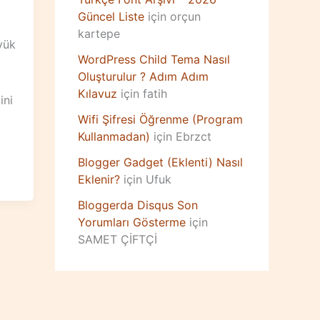
Güncel Liste
için
orçun
kartepe
yük
WordPress Child Tema Nasıl
Oluşturulur ? Adım Adım
Kılavuz
için
fatih
ini
Wifi Şifresi Öğrenme (Program
Kullanmadan)
için
Ebrzct
Blogger Gadget (Eklenti) Nasıl
Eklenir?
için
Ufuk
Bloggerda Disqus Son
Yorumları Gösterme
için
SAMET ÇİFTÇİ