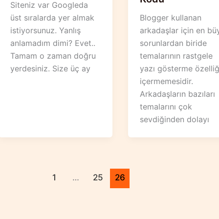
Siteniz var Googleda
üst sıralarda yer almak
Blogger kullanan
istiyorsunuz. Yanlış
arkadaşlar için en bü
anlamadım dimi? Evet..
sorunlardan biride
Tamam o zaman doğru
temalarının rastgele
yerdesiniz. Size üç ay
yazı gösterme özelliğ
içermemesidir.
Arkadaşların bazıları
temalarını çok
sevdiğinden dolayı
1
…
25
26