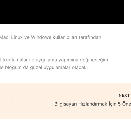
c, Linux ve Windows kullanıcıları tarafından
it kodlamalar ile uygulama yapımına değineceğim.
 blogum da güzel uygulamalar olacak.
NEX
Bilgisayarı Hızlandırmak İçin 5 Öner