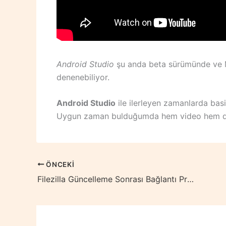
Android Studio
şu anda beta sürümünde ve Ma
denenebiliyor.
Android Studio
ile ilerleyen zamanlarda bas
Uygun zaman bulduğumda hem video hem de
ÖNCEKI
Filezilla Güncelleme Sonrası Bağlantı Problemi