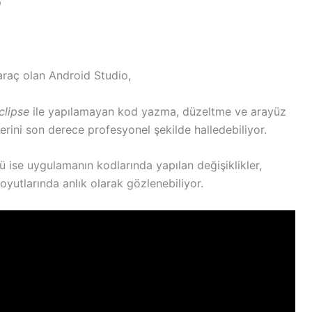
?
 araç olan Android Studio,
clipse
ile yapılamayan kod yazma, düzeltme ve arayüz
lerini son derece profesyonel şekilde halledebiliyor.
 ise uygulamanın kodlarında yapılan değişiklikler,
yutlarında anlık olarak gözlenebiliyor.