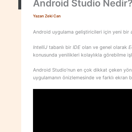
Android Studio Nedir
Yazan
Zeki Can
Android uygulama geliştiricileri için yeni bir
IntelliJ
tabanlı bir
IDE
olan ve genel olarak
E
konusunda yenilikleri kolaylıkla görebilme iş
Android Studio’nun en çok dikkat çeken yönü
uygulamanın önizlemesinde ve farklı ekran bo