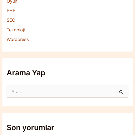
Oyun
PHP
SEO
Teknoloji
Wordpress
Arama Yap
S
e
a
r
c
h
f
Son yorumlar
o