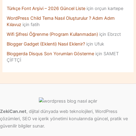
r
:
Türkçe Font Arşivi – 2026 Güncel Liste
için
orçun kartepe
WordPress Child Tema Nasıl Oluşturulur ? Adım Adım
Kılavuz
için
fatih
Wifi Şifresi Öğrenme (Program Kullanmadan)
için
Ebrzct
Blogger Gadget (Eklenti) Nasıl Eklenir?
için
Ufuk
Bloggerda Disqus Son Yorumları Gösterme
için
SAMET
ÇİFTÇİ
ZekiCan.net
, dijital dünyada web teknolojileri, WordPress
çözümleri, SEO ve içerik yönetimi konularında güncel, pratik ve
güvenilir bilgiler sunar.