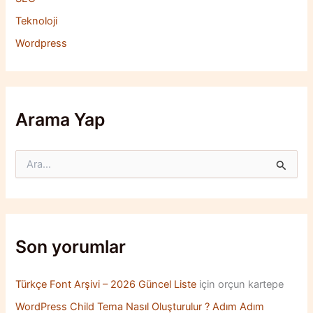
Teknoloji
Wordpress
Arama Yap
S
e
a
r
c
h
f
Son yorumlar
o
r
:
Türkçe Font Arşivi – 2026 Güncel Liste
için
orçun kartepe
WordPress Child Tema Nasıl Oluşturulur ? Adım Adım