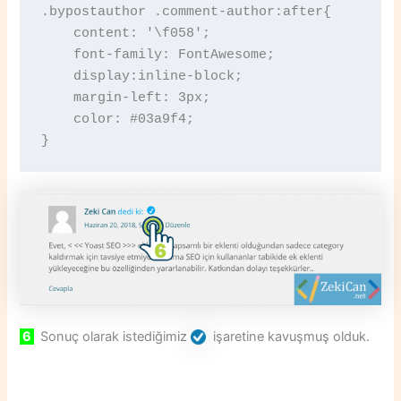
.bypostauthor .comment-author:after{

    content: '\f058';

    font-family: FontAwesome;

    display:inline-block;

    margin-left: 3px;

    color: #03a9f4;

}
6
Sonuç olarak istediğimiz
işaretine kavuşmuş olduk.