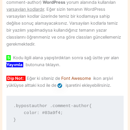
comment-author)
WordPress
yorum alanında kullanılan
varsayılan kodlardır
. Eğer sizin temanın WordPress
varsayılan kodlar üzerinde temiz bir kodlamaya sahip
değilse sonuç alamayacaksınız. Varsayılan kodlarla temiz
bir yazılım yapılmadıysa kullandığınız temanın yazar
classlarını öğrenmeniz ve ona göre classları güncellemeniz
gerekmektedir.
5
Kodu ilgili alana yapıştırdıktan sonra sağ üstte yer alan
Yayımla
butonuna tıklayın.
Dip Not:
Eğer ki siteniz de
Font Awesome
ikon arşivi
yüklüyse alttaki kod ile de
işaretini ekleyebilirsiniz.
.bypostauthor .comment-author{ 

    color: #03a9f4; 

}
