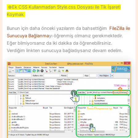
⊗Ek CSS Kullanmadan Style.css Dosyası ile Tik İşareti
Koymak
Bunun için daha önceki yazılarım da bahsettiğim
FileZilla ile
Sunucuya Bağlanma
yı öğrenmiş olmanız gerekmektedir.
Eğer bilmiyorsanız da iki dakika da öğrenebilirsiniz.
Verdiğim linkten sunucuya bağladıysanız devam edelim.