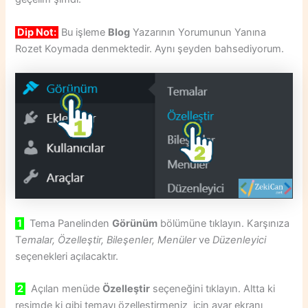
Dip Not:
Bu işleme
Blog
Yazarının Yorumunun Yanına
Rozet Koymada denmektedir. Aynı şeyden bahsediyorum.
1
Tema Panelinden
Görünüm
bölümüne tıklayın. Karşınıza
T
emalar, Özelleştir, Bileşenler, Menüler
ve
Düzenleyici
seçenekleri açılacaktır.
2
Açılan menüde
Özelleştir
seçeneğini tıklayın. Altta ki
resimde ki gibi temayı özelleştirmeniz için ayar ekranı