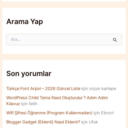
Arama Yap
S
e
a
r
c
h
f
Son yorumlar
o
r
:
Türkçe Font Arşivi – 2026 Güncel Liste
için
orçun kartepe
WordPress Child Tema Nasıl Oluşturulur ? Adım Adım
Kılavuz
için
fatih
Wifi Şifresi Öğrenme (Program Kullanmadan)
için
Ebrzct
Blogger Gadget (Eklenti) Nasıl Eklenir?
için
Ufuk