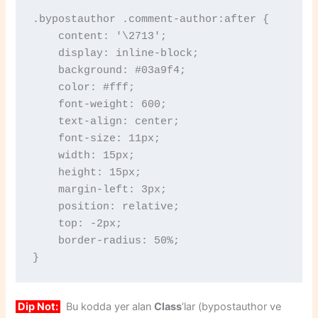
.bypostauthor .comment-author:after {

    content: '\2713';

    display: inline-block;

    background: #03a9f4;

    color: #fff;

    font-weight: 600;

    text-align: center;

    font-size: 11px;

    width: 15px;

    height: 15px;

    margin-left: 3px;

    position: relative;

    top: -2px;

    border-radius: 50%;

}
Dip Not:
Bu kodda yer alan
Class
‘lar (bypostauthor ve