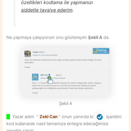
özellikleri kodlama ile yapmanızı
şiddetle tavsiye ederim
.
Ne yapmaya çalışıyorum onu göstereyim
Şekil A
da.
Şekil A
Yazar adım ”
Zeki Can
” onun yanında ki
işaretini
kod kullanarak nasıl temamıza entegre edeceğimize
geçelim şimdi.